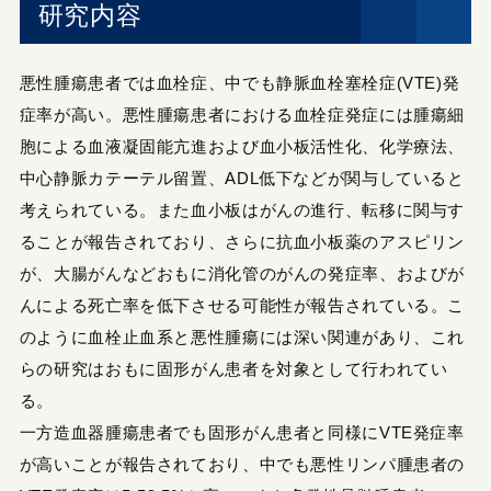
研究内容
悪性腫瘍患者では血栓症、中でも静脈血栓塞栓症(VTE)発
症率が高い。悪性腫瘍患者における血栓症発症には腫瘍細
胞による血液凝固能亢進および血小板活性化、化学療法、
中心静脈カテーテル留置、ADL低下などが関与していると
考えられている。また血小板はがんの進行、転移に関与す
ることが報告されており、さらに抗血小板薬のアスピリン
が、大腸がんなどおもに消化管のがんの発症率、およびが
んによる死亡率を低下させる可能性が報告されている。こ
のように血栓止血系と悪性腫瘍には深い関連があり、これ
らの研究はおもに固形がん患者を対象として行われてい
る。
一方造血器腫瘍患者でも固形がん患者と同様にVTE発症率
が高いことが報告されており、中でも悪性リンパ腫患者の