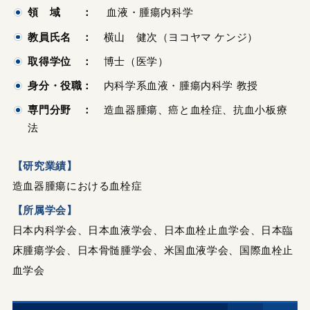
領 域 ：
血液・腫瘍内科学
教員氏名 ：
横山 健次（ヨコヤマ ケンジ）
取得学位 ：
博士（医学）
身分・役職：
内科学系血液・腫瘍内科学 教授
専門分野 ：
造血器腫瘍、癌と血栓症、抗血小板療
法
【研究業績】
造血器腫瘍における血栓症
【所属学会】
日本内科学会、日本血液学会、日本血栓止血学会、日本臨
床腫瘍学会、日本骨髄腫学会、米国血液学会、国際血栓止
血学会