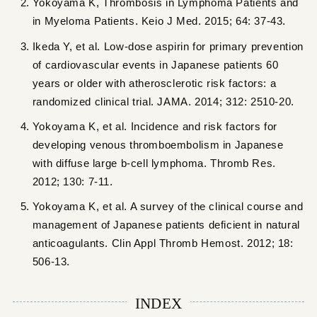
Yokoyama K, Thrombosis in Lymphoma Patients and
in Myeloma Patients. Keio J Med. 2015; 64: 37-43.
Ikeda Y, et al. Low-dose aspirin for primary prevention
of cardiovascular events in Japanese patients 60
years or older with atherosclerotic risk factors: a
randomized clinical trial. JAMA. 2014; 312: 2510-20.
Yokoyama K, et al. Incidence and risk factors for
developing venous thromboembolism in Japanese
with diffuse large b-cell lymphoma. Thromb Res.
2012; 130: 7-11.
Yokoyama K, et al. A survey of the clinical course and
management of Japanese patients deficient in natural
anticoagulants. Clin Appl Thromb Hemost. 2012; 18:
506-13.
INDEX