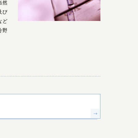
当然
及び
など
分野