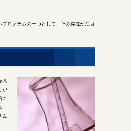
いプログラムの一つとして、その存在が注目
会系
とが
的に
れ、
ラム