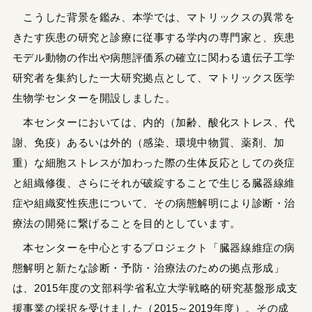
こうした背景を鑑み、本学では、マトリックスの異常を
きたす疾患の研究と診療に従事する学内の専門家と、疾患
モデル動物の作出や病態評価系の確立に関わる遺伝子工学
研究者を集約した一大研究拠点として、マトリックス医学
生物学センターを開設しました。
本センターにおいては、内的（加齢、酸化ストレス、代
謝、免疫）あるいは外的（感染、環境中物質、薬剤、加
重）な細胞ストレスが加わった際の生体反応としての炎症
と組織修復、さらにそれが破綻することで生じる臓器線維
症や組織変性疾患について、その病態解明により診断・治
療法の開発に繋げることを目的としています。
本センターを中心とするプロジェクト「臓器線維症の病
態解明と新たな診断・予防・治療法のための拠点形成」
は、2015年度の文部科学省私立大学戦略的研究基盤形成支
援事業の採択を受けました（2015～2019年度）。その成