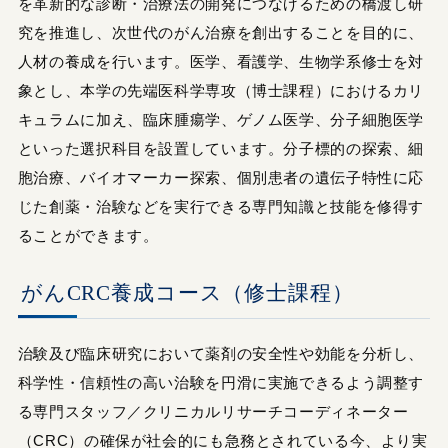
を革新的な診断・治療法の開発につなげるための橋渡し研
究を推進し、次世代のがん治療を創出することを目的に、
人材の養成を行います。医学、看護学、生物学系修士を対
象とし、本学の先端医科学専攻（博士課程）におけるカリ
キュラムに加え、臨床腫瘍学、ゲノム医学、分子細胞医学
といった選択科目を設置しています。分子標的の探索、細
胞治療、バイオマーカー探索、個別患者の遺伝子特性に応
じた創薬・治験などを実行できる専門知識と技能を修得す
ることができます。
がんCRC養成コース（修士課程）
治験及び臨床研究において薬剤の安全性や効能を分析し、
科学性・信頼性の高い治験を円滑に実施できるよう調整す
る専門スタッフ／クリニカルリサーチコーディネーター
（CRC）の確保が社会的にも急務とされている今、より実