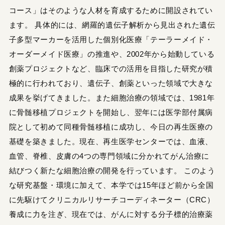
コース」はそのような人材を育成するために開設されてい
ます。 具体的には、網羅的遺伝子解析から見出された遺伝
子多型マーカーを活用した個別化医療「テーラーメイド・
オーダーメイド医療」の推進や、2002年から始動している
創薬プロジェクトなど、臨床での活用を目指した研究が積
極的に行われており、遺伝子、創薬といった領域で大きな
成果を挙げてきました。また細胞治療の領域では、1981年
に骨髄移植プロジェクトを開始し、翌年には医学部付属病
院として初めて同種骨髄移植に成功し、今日の再生医療の
基礎を築きました。現在、再生医学センターでは、血液、
血管、脊椎、皮膚の4つの専門領域に分かれてがん治療に
結びつく新たな細胞治療の開発を行っています。 このよう
な研究基盤・環境に加えて、本学では15年ほど前から全国
に先駆けてクリニカルリサーチコーディネーター（CRC）
養成に力を注ぎ、現在では、がんに対する分子標的治療薬