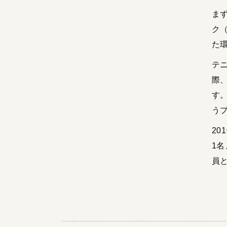
ま
ク
た
テ
際
す
う
20
1
員