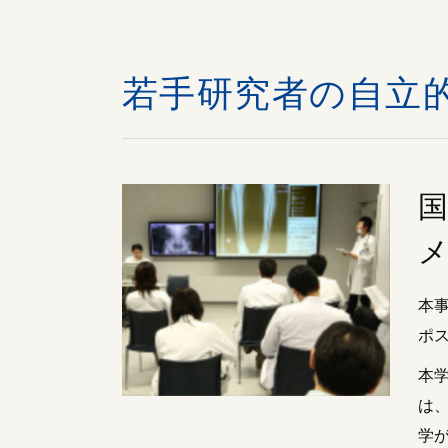
若手研究者の自立
本
ポ
本
は
学