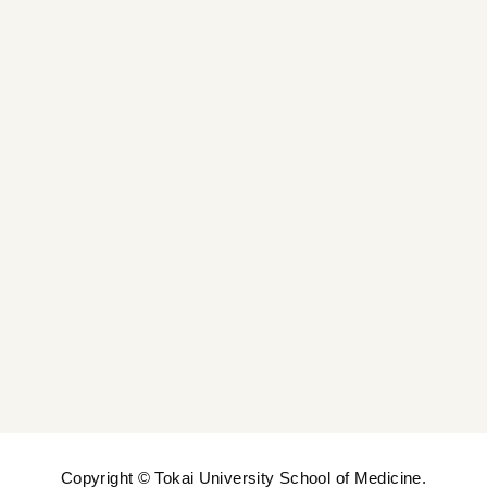
地域貢献
東海大学看護研究会
キャリア支援・相談窓口
付属病院機関看護職専用ページ
Copyright © Tokai University School of Medicine.