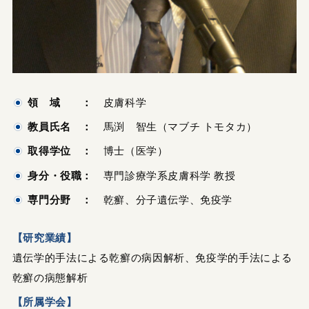
領 域 ：
皮膚科学
教員氏名 ：
馬渕 智生（マブチ トモタカ）
取得学位 ：
博士（医学）
身分・役職：
専門診療学系皮膚科学 教授
専門分野 ：
乾癬、分子遺伝学、免疫学
【研究業績】
遺伝学的手法による乾癬の病因解析、免疫学的手法による
乾癬の病態解析
【所属学会】