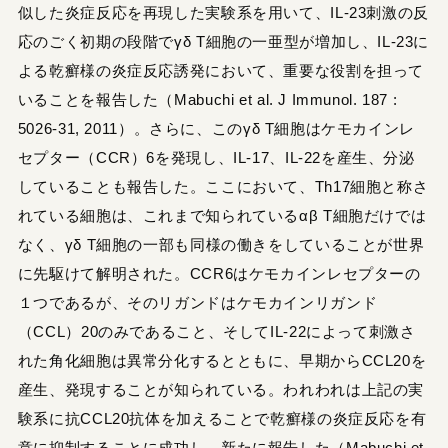
似した炎症反応を再現した実験系を用いて、IL-23刺激の反
応のごく初期の段階でγδ T細胞の一亜型が増加し、IL-23に
よる乾癬様の炎症反応誘発において、重要な役割を担って
いることを報告した（Mabuchi et al. J Immunol. 187 :
5026-31, 2011）。さらに、このγδ T細胞はケモカインレ
セプター（CCR）6を発現し、IL-17、IL-22を産生、分泌
していることも報告した。ここにおいて、Th17細胞と称さ
れている細胞は、これまで知られているαβ T細胞だけでは
なく、γδ T細胞の一部も同様の働きをしていることが世界
に先駆けて解明された。CCR6はケモカインレセプターの
１つであるが、そのリガンドはケモカインリガンド
（CCL）20のみであること、そしてIL-22によって刺激さ
れた角化細胞は異常分化するとともに、早期からCCL20を
産生、発現することが知られている。われわれは上記の実
験系に抗CCL20抗体を加えることで乾癬様の炎症反応を有
意に抑制することに成功し、新たに報告した（Mabuchi et