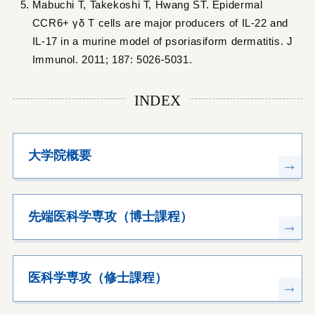
Mabuchi T, Takekoshi T, Hwang ST. Epidermal
CCR6+ γδ T cells are major producers of IL-22 and
IL-17 in a murine model of psoriasiform dermatitis. J
Immunol. 2011; 187: 5026-5031.
INDEX
大学院概要
先端医科学専攻（博士課程）
医科学専攻（修士課程）