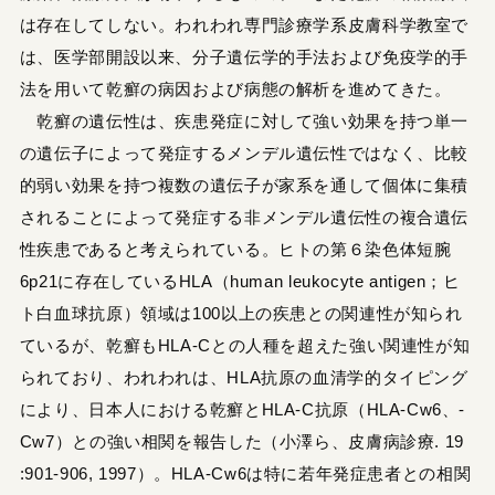
は存在してしない。われわれ専門診療学系皮膚科学教室で
は、医学部開設以来、分子遺伝学的手法および免疫学的手
法を用いて乾癬の病因および病態の解析を進めてきた。
乾癬の遺伝性は、疾患発症に対して強い効果を持つ単一
の遺伝子によって発症するメンデル遺伝性ではなく、比較
的弱い効果を持つ複数の遺伝子が家系を通して個体に集積
されることによって発症する非メンデル遺伝性の複合遺伝
性疾患であると考えられている。ヒトの第６染色体短腕
6p21に存在しているHLA（human leukocyte antigen；ヒ
ト白血球抗原）領域は100以上の疾患との関連性が知られ
ているが、乾癬もHLA-Cとの人種を超えた強い関連性が知
られており、われわれは、HLA抗原の血清学的タイピング
により、日本人における乾癬とHLA-C抗原（HLA-Cw6、-
Cw7）との強い相関を報告した（小澤ら、皮膚病診療. 19
:901-906, 1997）。HLA-Cw6は特に若年発症患者との相関