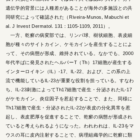
遺伝学的背景には人種差があることが海外の多施設との共
同研究によって確認された（Riveira-Munos, Mabuchi et
al. J Invest Dermatol. 131 : 1105-1109, 2011）。
一方、乾癬の病変部では、リンパ球、樹状細胞、表皮細
胞が種々のサイトカイン、ケモカインを産生することによ
って、その病態が形成、維持されている。なかでも、2000
年代半ばに発見されたヘルパーT（Th）17細胞が産生する
インターロイキン（IL）-17、IL-22、および、この系の上
流で機能しているIL-23が重要な役割を担っている。すなわ
ち、IL-23刺激によってTh17細胞で産生・分泌されたIL-17
がケモカイン、炎症因子を惹起することで、また、同様に
Th17細胞で産生・分泌されたIL-22が表皮の分化異常を惹
起し、表皮肥厚を促進することで、乾癬の病態が形成され
ていると考えられるようになった。われわれは、IL-23をマ
ウスの耳に皮内注射することで、病理組織学的に乾癬に類