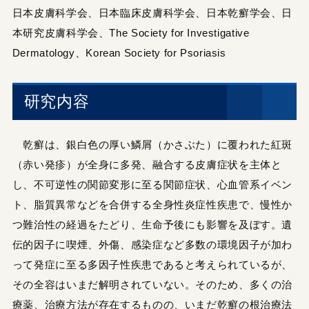
日本皮膚科学会、日本臨床皮膚科学会、日本乾癬学会、日
本研究皮膚科学会、The Society for Investigative
Dermatology、Korean Society for Psoriasis
研究内容
乾癬は、銀白色の厚い鱗屑（かさぶた）に覆われた紅斑
（赤い発疹）が全身に多発、融合する皮膚症状を主体と
し、不可逆性の関節変形に至る関節症状、心血管系イベン
ト、脂質異常などを合併する全身性炎症性疾患で、慢性か
つ難治性の経過をたどり、生命予後にも影響を及ぼす。遺
伝的因子に喫煙、外傷、感染症など多数の環境因子が加わ
って発症に至る多因子性疾患であると考えられているが、
その全容はいまだ解明されていない。そのため、多くの治
療薬、治療方法が存在するものの、いまだ乾癬の根治療法