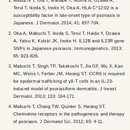
Mabuchi T, Ota T, Manabe Y, Ikoma N, Ozawa A,
Terui T, Ikeda S, Inoko H, Oka A. HLA-C*12:02 is a
susceptibility factor in late-onset type of psoriasis in
Japanese. J Dermatol. 2014; 41: 697-704.
Oka A, Mabuchi T, Ikeda S, Terui T, Haida Y, Ozawa
A, Yatsu K, Kulski JK, Inoko H. IL12B and IL23R gene
SNPs in Japanese psoriasis. Immunogenetics. 2013;
65: 823-828.
Mabuchi T, Singh TP, Takekoshi T, Jia GF, Wu X, Kao
MC, Weiss I, Farber JM, Hwang ST. CCR6 is required
for epidermal trafficking of γδ-T cells in an IL-23-
induced model of psoriasiform dermatitis. J Invest
Dermatol. 2013; 133: 164-171.
Mabuchi T, Chang TW, Quinter S, Hwang ST.
Chemokine receptors in the pathogenesis and therapy
of psoriasis. J Dermatol Sci. 2012; 65: 4-11.