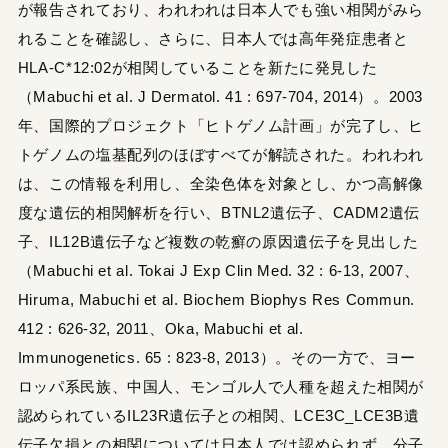
が報告されており、われわれは日本人でも強い相関がみら
れることを確認し、さらに、日本人では高年発症患者と
HLA-C*12:02が相関していることを新たに発見した
（Mabuchi et al. J Dermatol. 41 : 697-704, 2014）。2003
年、国際的プロジェクト「ヒトゲノム計画」が完了し、ヒ
トゲノムの塩基配列のほぼすべてが解読された。われわれ
は、この情報を利用し、全染色体を対象とし、かつ高解像
度な遺伝的相関解析を行い、BTNL2遺伝子、CADM2遺伝
子、IL12B遺伝子など複数の乾癬の原因遺伝子を見出した
（Mabuchi et al. Tokai J Exp Clin Med. 32 : 6-13, 2007、
Hiruma, Mabuchi et al. Biochem Biophys Res Commun.
412 : 626-32, 2011、Oka, Mabuchi et al.
Immunogenetics. 65 : 823-8, 2013）。その一方で、ヨー
ロッパ系民族、中国人、モンゴル人で人種を超えた相関が
認められているIL23R遺伝子との相関、LCE3C_LCE3B遺
伝子欠損との相関については日本人では認められず、分子