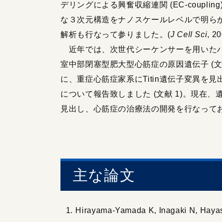
デリングによる興奮収縮連関 (EC-coupl
な３次元構造をナノスケールレベルで明らかに
解析も行なって参りました。(
J Cell Sci
, 2
近年では、次世代シーケンサーを用いたハイ
室中部閉塞型肥大型心筋症の原因遺伝子 (文
に、重症心筋症家系にTitin遺伝子変異
について報告致しました (文献 1)。現
見出し、心筋症の治療法の開発を行なって
主な論文
Hirayama-Yamada K, Inagaki N, Hayashi 