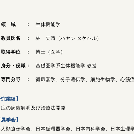
領 域 ：
生体機能学
教員氏名 ：
林 丈晴（ハヤシ タケハル）
取得学位 ：
博士（医学）
身分・役職：
基礎医学系生体機能学 教授
専門分野 ：
循環器学、分子遺伝学、細胞生物学、心筋
研究業績】
筋症の病態解明及び治療法開発
所属学会】
本人類遺伝学会、日本循環器学会、日本内科学会、日本生理