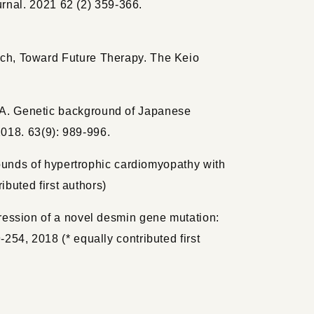
urnal. 2021 62 (2) 359-366.
ch, Toward Future Therapy. The Keio
A. Genetic background of Japanese
2018. 63(9): 989-996.
rounds of hypertrophic cardiomyopathy with
ibuted first authors)
ression of a novel desmin gene mutation:
54, 2018 (* equally contributed first