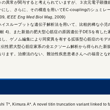
ing) の異常が関与すると考えられていますが、３次元電子顕微鏡
し、さらに、その構造を用いてEC-couplingのシュミ
009,
IEEE Eng Med Biol Mag
, 2009)
スループットな遺伝子解析法を用いて、比較的稀な小児の心筋
献 4)、また新規の肥大型心筋症の原因遺伝子DESを有した家
を見出し、ゲノム編集により同変異を有する拡張型心筋症のモ
在、遺伝性肥大型心筋症家系の全エクソーム解析から得られた
おります。治療法のない、難治性疾患患者さんへの福音とな
T*, Kimura A*. A novel titin truncation variant linked to f