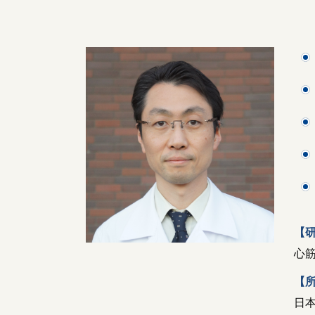
【
心
【
日