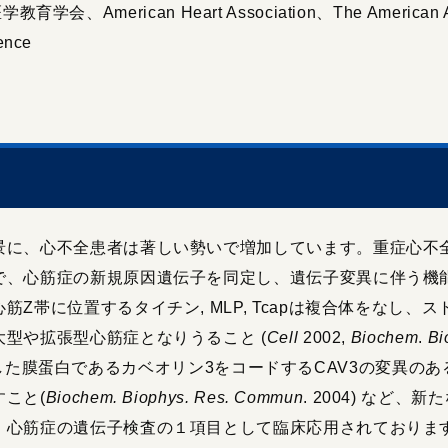
教育学会、American Heart Association、The American Asso
ence
に、心不全患者は著しい勢いで増加しています。重症心不
で、心筋症の新規原因遺伝子を同定し、遺伝子変異に伴う機
Z帯に位置するタイチン, MLP, Tcapは複合体をなし
型や拡張型心筋症となりうること (
Cell
2002,
Biochem
.
Bi
に関連した膜蛋白であるカベオリン3をコードするCAV3の変異
こと(
Biochem. Biophys. Res. Commun
. 2004) など
、心筋症の遺伝子検査の１項目として臨床応用されておりま