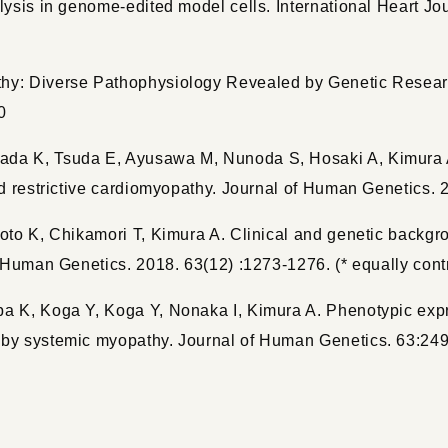
lysis in genome-edited model cells. International Heart Jo
thy: Diverse Pathophysiology Revealed by Genetic Resear
0
ada K, Tsuda E, Ayusawa M, Nunoda S, Hosaki A, Kimura 
nd restrictive cardiomyopathy. Journal of Human Genetics. 
moto K, Chikamori T, Kimura A. Clinical and genetic backg
f Human Genetics. 2018. 63(12) :1273-1276. (* equally contr
ba K, Koga Y, Koga Y, Nonaka I, Kimura A. Phenotypic exp
by systemic myopathy. Journal of Human Genetics. 63:249-2