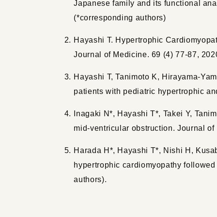
Japanese family and its functional ana
(*corresponding authors)
Hayashi T. Hypertrophic Cardiomyopa
Journal of Medicine. 69 (4) 77-87, 202
Hayashi T, Tanimoto K, Hirayama-Yam
patients with pediatric hypertrophic a
Inagaki N*, Hayashi T*, Takei Y, Tani
mid-ventricular obstruction. Journal o
Harada H*, Hayashi T*, Nishi H, Kusa
hypertrophic cardiomyopathy followed 
authors).