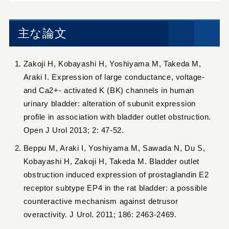
主な論文
Zakoji H, Kobayashi H, Yoshiyama M, Takeda M,
Araki I. Expression of large conductance, voltage-
and Ca2+- activated K (BK) channels in human
urinary bladder: alteration of subunit expression
profile in association with bladder outlet obstruction.
Open J Urol 2013; 2: 47-52.
Beppu M, Araki I, Yoshiyama M, Sawada N, Du S,
Kobayashi H, Zakoji H, Takeda M. Bladder outlet
obstruction induced expression of prostaglandin E2
receptor subtype EP4 in the rat bladder: a possible
counteractive mechanism against detrusor
overactivity. J Urol. 2011; 186: 2463-2469.