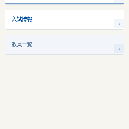
入試情報
教員一覧
〒259-1193
神奈川県伊勢原市下糟屋143
アクセス
お問い合わせ