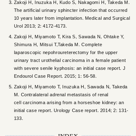
Zakoji H, Inuzuka H, Kudo S, Nakagomi H, Takeda M.
The artificial urinary sphincter infection that occurred
10 years later from implantation. Medical and Surgical
Urol 2013; 2: 4172-4173.
Zakoji H, Miyamoto T, Kira S, Sawada N, Ohtake Y,
Shimura H, Mitsui T,Takeda M. Complete
laparoscopic nepohroureterectomy for the upper
urinary tract urothelial carcinoma in a female patient
with severe senile kyphosis: an initial case report. J
Endourol Case Report. 2015; 1: 56-58.
Zakoji H, Miyamoto T, Inuzuka H, Sawada N, Takeda
M. Contralateral adrenal metastasis of renal
cell carcinoma arising from a horseshoe kidney: an
initial case report. Urology Case report. 2014; 2: 131-
133.