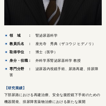
領 域 ：
腎泌尿器科学
教員氏名 ：
座光寺 秀典（ザコウジ ヒデノリ）
取得学位 ：
博士（医学）
身分・役職：
外科学系腎泌尿器科学 教授
専門分野 ：
泌尿器内視鏡手術、尿路再建、排尿障
害
【研究業績】
下部尿路における再建治療、安全な腹腔鏡下手術のための
機器開発、排尿障害薬物治療における新たな展開