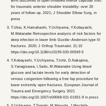
term outcomes of open modified inferior capsular shift
for traumatic anterior shoulder instability: over 20
years of follow-up. 2021; J Shoulder Elbow Surg. in
press
T.Ukai, K.Hamahashi, Y.Uchiyama, Y.Kobayashi,
M.Watanabe Retrospective analysis of risk factors for
deep infection in lower limb Gustilo–Anderson type III
fractures. 2020; J Orthop Traumatol. 21:10
https://doi.org/10.1186/s10195-020-00549-5
Y.Kobayashi, Y.Uchiyama, T.Ishii, D.Nakajima,
S.Yanagisawa, I.Saito, M.Watanabe Using blood
glucose and lactate levels for early detection of
venous congestion following a free fap procedure for
lower extremity open fractures. European Journal of
Trauma and Emergency Surgery 2021
https://doi.org/10.1007/s00068-021-01831-9 in press
Y.Uchiyama, T.Tamaki, M.Masuda, J.Mochida.