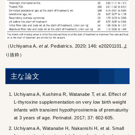
（Uchiyama A,
et al
. Pediatrics. 2020; 146: e20201101.よ
り抜粋）
主な論文
Uchiyama A, Kushima R, Watanabe T, et al. Effect of
L-thyroxine supplementation on very low birth weight
infants with transient hypothyroxinemia of prematurity
at 3 years of age. Perinatol. 2017; 37: 602-605.
Uchiyama A, Watanabe H, Nakanishi H, et al. Small