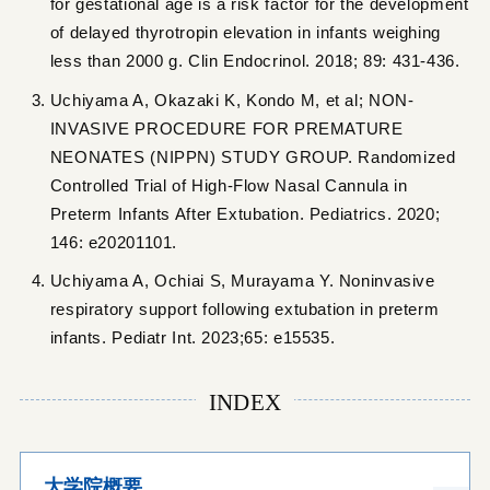
for gestational age is a risk factor for the development
of delayed thyrotropin elevation in infants weighing
less than 2000 g. Clin Endocrinol. 2018; 89: 431-436.
Uchiyama A, Okazaki K, Kondo M, et al; NON-
INVASIVE PROCEDURE FOR PREMATURE
NEONATES (NIPPN) STUDY GROUP. Randomized
Controlled Trial of High-Flow Nasal Cannula in
Preterm Infants After Extubation. Pediatrics. 2020;
146: e20201101.
Uchiyama A, Ochiai S, Murayama Y. Noninvasive
respiratory support following extubation in preterm
infants. Pediatr Int. 2023;65: e15535.
INDEX
大学院概要