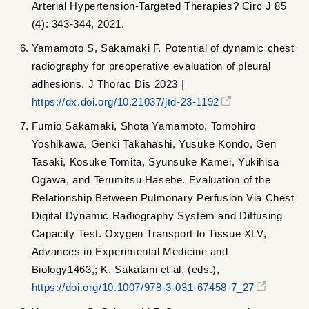
Arterial Hypertension-Targeted Therapies? Circ J 85
(4): 343-344, 2021.
Yamamoto S, Sakamaki F. Potential of dynamic chest
radiography for preoperative evaluation of pleural
adhesions. J Thorac Dis 2023 |
https://dx.doi.org/10.21037/jtd-23-1192
Fumio Sakamaki, Shota Yamamoto, Tomohiro
Yoshikawa, Genki Takahashi, Yusuke Kondo, Gen
Tasaki, Kosuke Tomita, Syunsuke Kamei, Yukihisa
Ogawa, and Terumitsu Hasebe. Evaluation of the
Relationship Between Pulmonary Perfusion Via Chest
Digital Dynamic Radiography System and Diffusing
Capacity Test. Oxygen Transport to Tissue XLV,
Advances in Experimental Medicine and
Biology1463,; K. Sakatani et al. (eds.),
https://doi.org/10.1007/978-3-031-67458-7_27