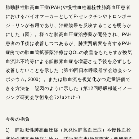
肺動脈性肺高血圧症(PAH)や慢性血栓塞栓性肺高血圧患者
におけるバイオマーカーとしてP-セレクチンやトロンボモ
ジュリンが有用であり、治療効果を反映することを明らか
にした（図）。様々な肺高血圧症治療薬が開発され、PAH
患者の予後は改善しつつあるが、肺実質病変を有するPAH
症例での肺血管拡張薬治療はQOLの改善をもたらすが換気
血流比不均等による低酸素血症を増悪させ予後を必ずしも
改善しないことを示した（第49回日本呼吸器学会総会シン
ポジウム, 2009）。または肺血流を視覚化かつ定量評価で
きる方法を上記図のように示した（第12回呼吸機能イメー
ジング研究会学術集会ﾗﾝﾁｮﾝｾﾐﾅｰ）
今後の抱負
1) 肺動脈性肺高血圧症（原発性肺高血圧症）や慢性血栓
塞栓性肺高血圧症に比べ、呼吸器疾患(換気障害・低酸素血