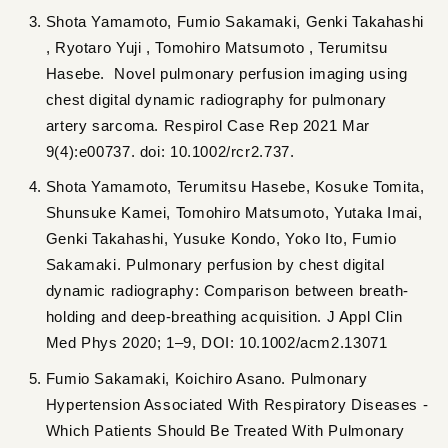
Shota Yamamoto, Fumio Sakamaki, Genki Takahashi
, Ryotaro Yuji , Tomohiro Matsumoto , Terumitsu
Hasebe. Novel pulmonary perfusion imaging using
chest digital dynamic radiography for pulmonary
artery sarcoma. Respirol Case Rep 2021 Mar
9(4):e00737. doi: 10.1002/rcr2.737.
Shota Yamamoto, Terumitsu Hasebe, Kosuke Tomita,
Shunsuke Kamei, Tomohiro Matsumoto, Yutaka Imai,
Genki Takahashi, Yusuke Kondo, Yoko Ito, Fumio
Sakamaki. Pulmonary perfusion by chest digital
dynamic radiography: Comparison between breath‐
holding and deep‐breathing acquisition. J Appl Clin
Med Phys 2020; 1–9, DOI: 10.1002/acm2.13071
Fumio Sakamaki, Koichiro Asano. Pulmonary
Hypertension Associated With Respiratory Diseases -
Which Patients Should Be Treated With Pulmonary