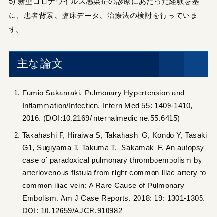
5) 新型コロナウイルス感染症の診療にあたった経験を基
に、患者背景、臨床データ、治療法の検討を行っていま
す。
主な論文
Fumio Sakamaki. Pulmonary Hypertension and
Inflammation/Infection. Intern Med 55: 1409-1410,
2016. (DOI:10.2169/internalmedicine.55.6415)
Takahashi F, Hiraiwa S, Takahashi G, Kondo Y, Tasaki
G1, Sugiyama T, Takuma T, Sakamaki F. An autopsy
case of paradoxical pulmonary thromboembolism by
arteriovenous fistula from right common iliac artery to
common iliac vein: A Rare Cause of Pulmonary
Embolism. Am J Case Reports. 2018: 19: 1301-1305.
DOI: 10.12659/AJCR.910982