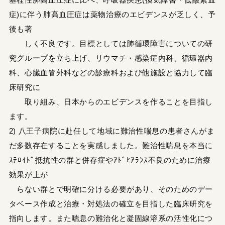
症)に伴う肺高血圧症は薬物治療のエビデンスが乏しく、予
後も著
しく不良です。目標としては肺循環障害についての研
究グループを立ち上げ、リウマチ・感染症内科、循環器内
科、心臓血管外科などの診療科および他施設と協力して臨
床研究に
取り組み、日本からのエビデンスを作ることを目指し
ます。
2) 八王子病院に赴任して地域に難治性喘息の患者さんがま
だ多数存在することを実感しました。難治性喘息を本当に
ｽﾃﾛｲﾄﾞ抵抗性の群と併存症やｱﾄﾞﾋｱﾗﾝｽ不良のために治療
効果が上が
らない群とで明確に分ける必要があり、そのためのデー
タベース作成と治療・対処法の確立を目指した臨床研究を
指向します。また喘息の難治化と凝固線溶系の活性化につ