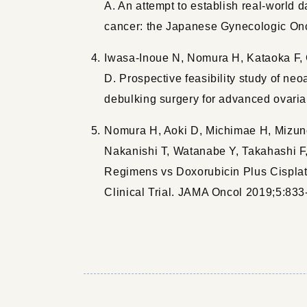
A. An attempt to establish real-world 
cancer: the Japanese Gynecologic On
Iwasa-Inoue N, Nomura H, Kataoka F, 
D. Prospective feasibility study of ne
debulking surgery for advanced ovarian
Nomura H, Aoki D, Michimae H, Mizun
Nakanishi T, Watanabe Y, Takahashi F
Regimens vs Doxorubicin Plus Cisplat
Clinical Trial. JAMA Oncol 2019;5:833