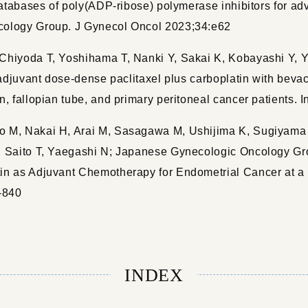
databases of poly(ADP-ribose) polymerase inhibitors for adv
cology Group. J Gynecol Oncol 2023;34:e62
Chiyoda T, Yoshihama T, Nanki Y, Sakai K, Kobayashi Y, 
oadjuvant dose-dense paclitaxel plus carboplatin with beva
, fallopian tube, and primary peritoneal cancer patients. 
o M, Nakai H, Arai M, Sasagawa M, Ushijima K, Sugiyama 
, Saito T, Yaegashi N; Japanese Gynecologic Oncology Gro
in as Adjuvant Chemotherapy for Endometrial Cancer at a
-840
INDEX