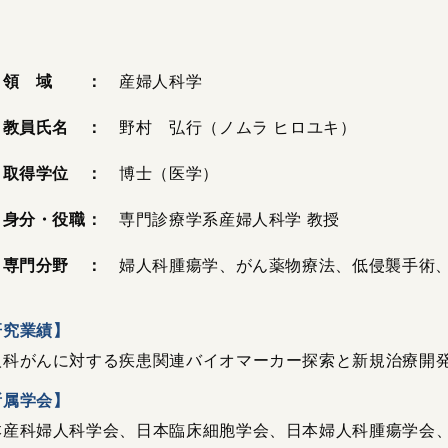
領 域 ：
産婦人科学
教員氏名 ：
野村 弘行（ノムラ ヒロユキ）
取得学位 ：
博士（医学）
身分・役職：
専門診療学系産婦人科学 教授
専門分野 ：
婦人科腫瘍学、がん薬物療法、低侵襲手術
研究業績】
人科がんに対する疾患関連バイオマーカー探索と新規治療開
所属学会】
本産科婦人科学会、日本臨床細胞学会、日本婦人科腫瘍学会