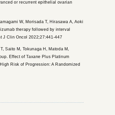
anced or recurrent epithelial ovarian
Yamagami W, Morisada T, Hirasawa A, Aoki
cizumab therapy followed by interval
Int J Clin Oncol 2022;27:441-447
T, Saito M, Tokunaga H, Matoda M,
up. Effect of Taxane Plus Platinum
 High Risk of Progression: A Randomized