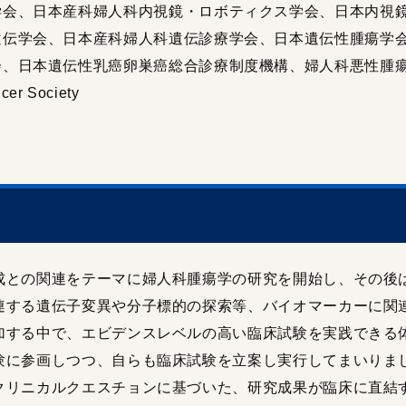
学会、日本産科婦人科内視鏡・ロボティクス学会、日本内視
遺伝学会、日本産科婦人科遺伝診療学会、日本遺伝性腫瘍学
、日本遺伝性乳癌卵巣癌総合診療制度機構、婦人科悪性腫瘍研究機構、Int
cer Society
成との関連をテーマに婦人科腫瘍学の研究を開始し、その後
連する遺伝子変異や分子標的の探索等、バイオマーカーに関
加する中で、エビデンスレベルの高い臨床試験を実践できる
験に参画しつつ、自らも臨床試験を立案し実行してまいりま
クリニカルクエスチョンに基づいた、研究成果が臨床に直結