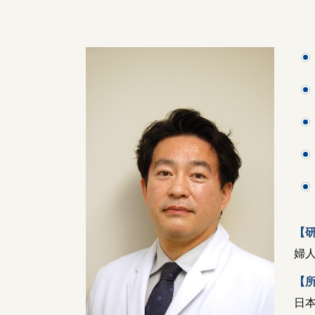
【
婦
【
日