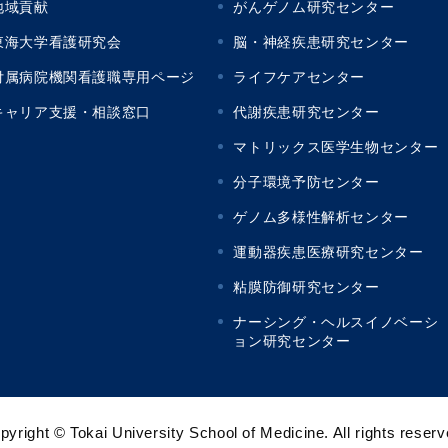
地域貢献
がんゲノム研究センター
東海大学看護研究会
脳・神経疾患研究センター
付属病院機関看護職専用ページ
ライフケアセンター
キャリア支援・相談窓口
代謝疾患研究センター
マトリックス医学生物センター
分子環境予防センター
ゲノム多様性解析センター
運動器疾患医療研究センター
粘膜防御研究センター
ナーシング・ヘルスイノベーシ
ョン研究センター
pyright © Tokai University School of Medicine.
All rights reserv