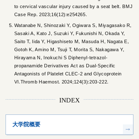
to cervical vascular injury caused by a seat belt. BMJ
Case Rep. 2023;16(12):e254265.
Watanabe N, Shinozaki Y, Ogiwara S, Miyagasako R,
Sasaki A, Kato J, Suzuki Y, Fukunishi N, Okada Y,
Saito T, Iida Y, Higashiseto M, Masuda H, Nagata E,
Gotoh K, Amino M, Tsuji T, Morita S, Nakagawa Y,
Hirayama N, Inokuchi S Diphenyl-tetrazol-
propanamide Derivatives Act as Dual-Specific
Antagonists of Platelet CLEC-2 and Glycoprotein
VI.Thromb Haemost. 2024;124(3):203-222.
INDEX
大学院概要