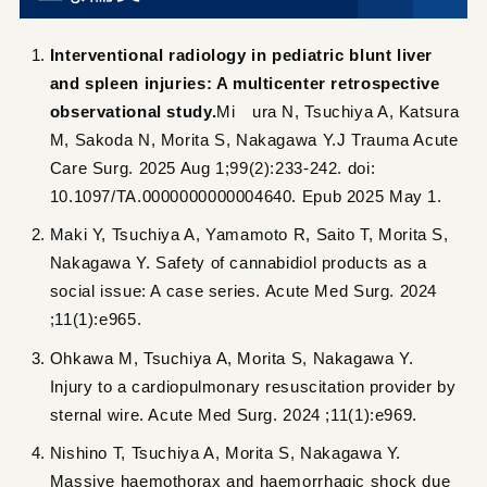
Interventional radiology in pediatric blunt liver
and spleen injuries: A multicenter retrospective
observational study.
Mi ura N, Tsuchiya A, Katsura
M, Sakoda N, Morita S, Nakagawa Y.J Trauma Acute
Care Surg. 2025 Aug 1;99(2):233-242. doi:
10.1097/TA.0000000000004640. Epub 2025 May 1.
Maki Y, Tsuchiya A, Yamamoto R, Saito T, Morita S,
Nakagawa Y. Safety of cannabidiol products as a
social issue: A case series. Acute Med Surg. 2024
;11(1):e965.
Ohkawa M, Tsuchiya A, Morita S, Nakagawa Y.
Injury to a cardiopulmonary resuscitation provider by
sternal wire. Acute Med Surg. 2024 ;11(1):e969.
Nishino T, Tsuchiya A, Morita S, Nakagawa Y.
Massive haemothorax and haemorrhagic shock due