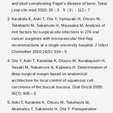
and skull complicating Paget's disease of bone. Tokai
j exp clin med 2010; 20；3 5（3）: 112～7
Karakida K, Aoki T, Ota Y, Yamazaki H, Otsuru M,
Takahashi M, Sakamoto H, Miyasaka M. Analysis of
risk factors for surgical-site infections in 276 oral
cancer surgeries with microvascular free-flap
reconstructions at a single university hospital. J Infect
Chemother 2010;16(5): 334～9
Ota Y, Aoki T, Karakida K, Otsuru M, Kurabayashi H,
Sasaki M, Nakamura N, Kajiwara H. Determination of
deep surgical margin based on anatomical
architecture for local control of squamous cell
carcinoma of the buccal mucosa. Oral Oncol 2009;
45(7): 605～9
Aoki T, Karakida K, Otsuru M, Takahashi M,
Akamatsu T, Sakamoto H, Ota Y. Postoperative