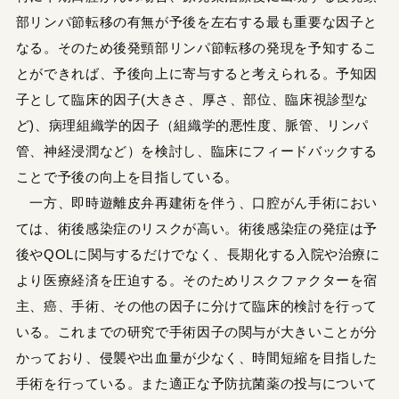
部リンパ節転移の有無が予後を左右する最も重要な因子と
なる。そのため後発頸部リンパ節転移の発現を予知するこ
とができれば、予後向上に寄与すると考えられる。予知因
子として臨床的因子(大きさ、厚さ、部位、臨床視診型な
ど)、病理組織学的因子（組織学的悪性度、脈管、リンパ
管、神経浸潤など）を検討し、臨床にフィードバックする
ことで予後の向上を目指している。
一方、即時遊離皮弁再建術を伴う、口腔がん手術におい
ては、術後感染症のリスクが高い。術後感染症の発症は予
後やQOLに関与するだけでなく、長期化する入院や治療に
より医療経済を圧迫する。そのためリスクファクターを宿
主、癌、手術、その他の因子に分けて臨床的検討を行って
いる。これまでの研究で手術因子の関与が大きいことが分
かっており、侵襲や出血量が少なく、時間短縮を目指した
手術を行っている。また適正な予防抗菌薬の投与について