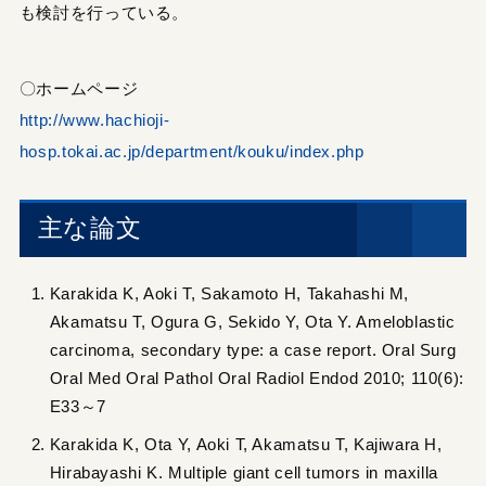
も検討を行っている。
〇ホームページ
http://www.hachioji-
hosp.tokai.ac.jp/department/kouku/index.php
主な論文
Karakida K, Aoki T, Sakamoto H, Takahashi M,
Akamatsu T, Ogura G, Sekido Y, Ota Y. Ameloblastic
carcinoma, secondary type: a case report. Oral Surg
Oral Med Oral Pathol Oral Radiol Endod 2010; 110(6):
E33～7
Karakida K, Ota Y, Aoki T, Akamatsu T, Kajiwara H,
Hirabayashi K. Multiple giant cell tumors in maxilla