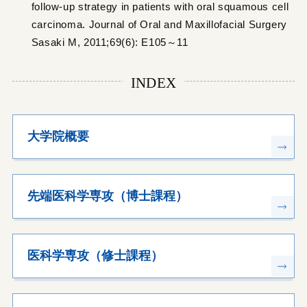
follow-up strategy in patients with oral squamous cell
carcinoma. Journal of Oral and Maxillofacial Surgery
Sasaki M, 2011;69(6): E105～11
INDEX
大学院概要
先端医科学専攻（博士課程）
医科学専攻（修士課程）