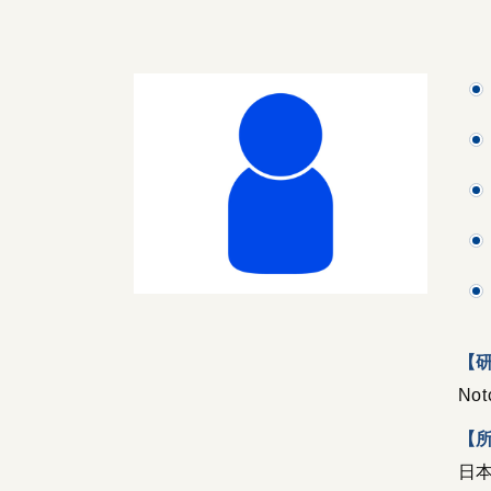
【
No
【
日