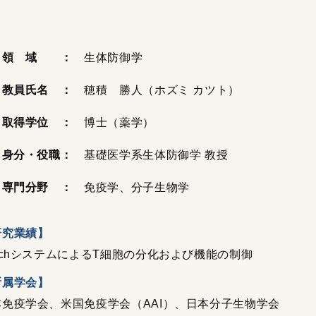
領 域 ：
生体防御学
教員氏名 ：
穂積 勝人（ホズミ カツト）
取得学位 ：
博士（薬学）
身分・役職：
基礎医学系生体防御学 教授
専門分野 ：
免疫学、分子生物学
研究業績】
tchシステムによるT細胞の分化および機能の制御
所属学会】
本免疫学会、米国免疫学会（AAI）、日本分子生物学会