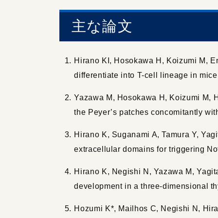
主な論文
Hirano KI, Hosokawa H, Koizumi M, End
differentiate into T-cell lineage in mi
Yazawa M, Hosokawa H, Koizumi M, Hira
the Peyer’s patches concomitantly with
Hirano K, Suganami A, Tamura Y, Yagita
extracellular domains for triggering No
Hirano K, Negishi N, Yazawa M, Yagita
development in a three-dimensional th
Hozumi K*, Mailhos C, Negishi N, Hira