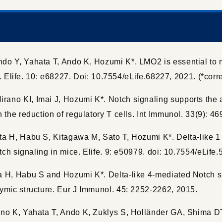
o Y, Yahata T, Ando K, Hozumi K*. LMO2 is essential to mai
ce. Elife. 10: e68227. Doi: 10.7554/eLife.68227, 2021. (*cor
no KI, Imai J, Hozumi K*. Notch signaling supports the app
 the reduction of regulatory T cells. Int Immunol. 33(9): 4
 H, Habu S, Kitagawa M, Sato T, Hozumi K*. Delta-like 1 an
tch signaling in mice. Elife. 9: e50979. doi: 10.7554/eLife
 H, Habu S and Hozumi K*. Delta-like 4-mediated Notch sign
ymic structure. Eur J Immunol. 45: 2252-2262, 2015.
no K, Yahata T, Ando K, Zuklys S, Holländer GA, Shima DT