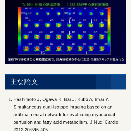
主な論文
Hashimoto J, Ogawa K, Bai J, Kubo A, Imai Y.
Simultaneous dual-isotope imaging based on an
artificial neural network for evaluating myocardial
perfusion and fatty acid metabolism. J Nucl Cardiol
2013;20:396-405