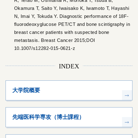
R, Terao M, Oshitanai R, Morioka T, Tsuda B,
Okamura T, Saito Y, Iwaisako K, Iwamoto T, Hayashi
N, Imai Y, Tokuda Y. Diagnostic performance of 18F-
fluorodeoxyglucose PET/CT and bone scintigraphy in
breast cancer patients with suspected bone
metastasis. Breast Cancer 2015;DOI
10.1007/s12282-015-0621-z
INDEX
大学院概要
先端医科学専攻（博士課程）