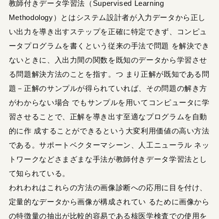
教師付きデータ学習法（Supervised Learning
Methodology）とはシステム設計者が入力データから正し
い出力を導き出すステップを正確に特定できず、コンピュ
ータプログラムを書くという従来の手法で問題 を解決でき
ないときに、入出力間の関数を既知のデータから学習させ
る問題解決方法のことを指す。つ まり正解が既知である問
題－正解のサンプルが得られていれば、その問題の解き方
がわからない場合 でもサンプルを用いてコンピュータに学
習させることで、正解を導き出す至適なプログラムを自動
的に作 成することができるという大変利用価値の高い方法
である。サポートベクターマシーン、人工ニューラル ネッ
トワークなどさまざまな手法が教師付きデータ学習法とし
て知られている。
われわれはこれらの方法の画像診断への応用に目を付け、
定量的なデータから画像が構成されてい るために画像から
の特徴量の抽出が比較的容易である核医学検査での使用を