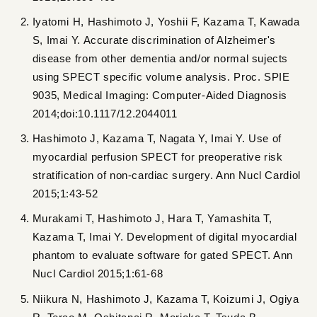
Iyatomi H, Hashimoto J, Yoshii F, Kazama T, Kawada
S, Imai Y. Accurate discrimination of Alzheimer's
disease from other dementia and/or normal sujects
using SPECT specific volume analysis. Proc. SPIE
9035, Medical Imaging: Computer-Aided Diagnosis
2014;doi:10.1117/12.2044011
Hashimoto J, Kazama T, Nagata Y, Imai Y. Use of
myocardial perfusion SPECT for preoperative risk
stratification of non-cardiac surgery. Ann Nucl Cardiol
2015;1:43-52
Murakami T, Hashimoto J, Hara T, Yamashita T,
Kazama T, Imai Y. Development of digital myocardial
phantom to evaluate software for gated SPECT. Ann
Nucl Cardiol 2015;1:61-68
Niikura N, Hashimoto J, Kazama T, Koizumi J, Ogiya