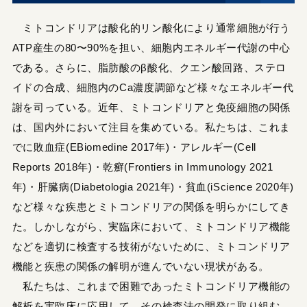
ミトコンドリアは酸化的リン酸化により通常細胞が行う
ATP産生の80〜90%を担い、細胞内エネルギー代謝の中心
である。さらに、脂肪酸のβ酸化、クエン酸回路、ステロ
イドの合成、細胞内のCa濃度調節など様々なエネルギー代
謝を司っている。近年、ミトコンドリアと免疫細胞の関係
は、国内外において注目を集めている。私たちは、これま
でに敗血症(EBiomedine 2017年)・アレルギー(Cell
Reports 2018年)・乾癬(Frontiers in Immunology 2021
年)・肝臓病(Diabetologia 2021年)・貧血(iScience 2020年)
など様々な疾患とミトコンドリアの関係を明らかにしてき
た。しかしながら、実臨床において、ミトコンドリア機能
などを適切に検査する技術がないために、ミトコンドリア
機能と疾患の関係の解明が進んでいない現状がある。
私たちは、これまで困難であったミトコンドリア機能の
解析を実臨床に応用して、その検査法の開発に取り組む。