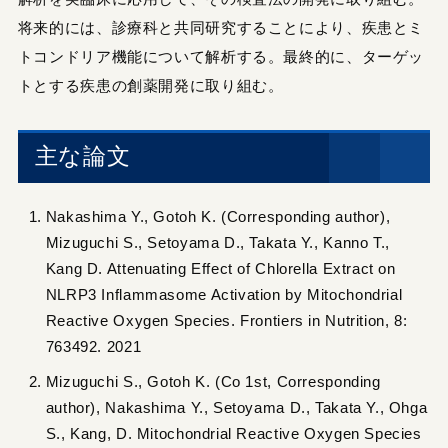
将来的には、診療科と共同研究することにより、疾患とミ
トコンドリア機能について解析する。最終的に、ターゲッ
トとする疾患の創薬開発に取り組む。
主な論文
Nakashima Y., Gotoh K. (Corresponding author),
Mizuguchi S., Setoyama D., Takata Y., Kanno T.,
Kang D. Attenuating Effect of Chlorella Extract on
NLRP3 Inflammasome Activation by Mitochondrial
Reactive Oxygen Species. Frontiers in Nutrition, 8:
763492. 2021
Mizuguchi S., Gotoh K. (Co 1st, Corresponding
author), Nakashima Y., Setoyama D., Takata Y., Ohga
S., Kang, D. Mitochondrial Reactive Oxygen Species