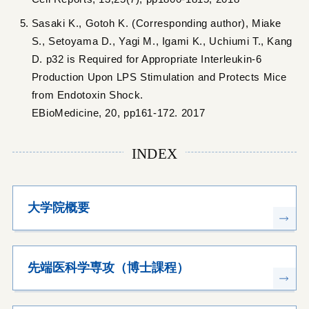
Sasaki K., Gotoh K. (Corresponding author), Miake
S., Setoyama D., Yagi M., Igami K., Uchiumi T., Kang
D. p32 is Required for Appropriate Interleukin-6
Production Upon LPS Stimulation and Protects Mice
from Endotoxin Shock.
EBioMedicine, 20, pp161-172. 2017
INDEX
大学院概要
先端医科学専攻（博士課程）