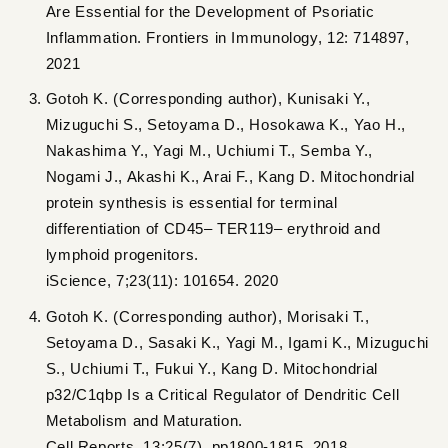
Are Essential for the Development of Psoriatic
Inflammation. Frontiers in Immunology, 12: 714897,
2021
Gotoh K. (Corresponding author), Kunisaki Y.,
Mizuguchi S., Setoyama D., Hosokawa K., Yao H.,
Nakashima Y., Yagi M., Uchiumi T., Semba Y.,
Nogami J., Akashi K., Arai F., Kang D. Mitochondrial
protein synthesis is essential for terminal
differentiation of CD45– TER119– erythroid and
lymphoid progenitors.
iScience, 7;23(11): 101654. 2020
Gotoh K. (Corresponding author), Morisaki T.,
Setoyama D., Sasaki K., Yagi M., Igami K., Mizuguchi
S., Uchiumi T., Fukui Y., Kang D. Mitochondrial
p32/C1qbp Is a Critical Regulator of Dendritic Cell
Metabolism and Maturation.
Cell Reports, 13;25(7), pp1800-1815, 2018