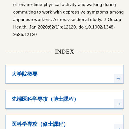
of leisure-time physical activity and walking during
commuting to work with depressive symptoms among
Japanese workers: A cross-sectional study. J Occup
Health. Jan 2020;62(1):e12120. doi:10.1002/1348-
9585.12120
INDEX
大学院概要
先端医科学専攻（博士課程）
医科学専攻（修士課程）