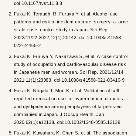
doi:10.1167/tvst.11.8.8
Fukai K, Terauchi R, Furuya Y, et al. Alcohol use
patterns and risk of incident cataract surgery: a large
scale case–control study in Japan. Sci Rep.
2022/11/22 2022;12(1):20142. doi:10.1038/s41598-
022-24465-2
Fukai K, Furuya Y, Nakazawa S, et al. A case control
study of occupation and cardiovascular disease risk
in Japanese men and women. Sci Rep. 2021/12/14
2021;11(1):23983. doi:10.1038/s41598-021-03410-9
Fukai K, Nagata T, Mori K, et al. Validation of self-
reported medication use for hypertension, diabetes,
and dyslipidemia among employees of large-sized
companies in Japan. J Occup Health. Jan
2020;62(1):e12138. doi:10.1002/1348-9585.12138
Fukai K, Kuwahara K, Chen S, et al. The association