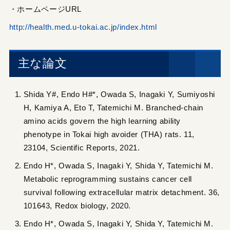
・ホームページURL
http://health.med.u-tokai.ac.jp/index.html
主な論文
Shida Y#, Endo H#*, Owada S, Inagaki Y, Sumiyoshi
H, Kamiya A, Eto T, Tatemichi M. Branched-chain
amino acids govern the high learning ability
phenotype in Tokai high avoider (THA) rats. 11,
23104, Scientific Reports, 2021.
Endo H*, Owada S, Inagaki Y, Shida Y, Tatemichi M.
Metabolic reprogramming sustains cancer cell
survival following extracellular matrix detachment. 36,
101643, Redox biology, 2020.
Endo H*, Owada S, Inagaki Y, Shida Y, Tatemichi M.