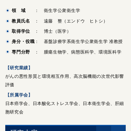
領 域
： 衛生学公衆衛生学
教員氏名
： 遠藤 整（エンドウ ヒトシ）
取得学位
： 博士（医学）
身分・役職
： 基盤診療学系衛生学公衆衛生学 准教授
専門分野
： 腫瘍生物学、病態医科学、環境医科学
【研究業績】
がんの悪性形質と環境相互作用、高次脳機能の次世代影響
評価
【所属学会】
日本癌学会、日本酸化ストレス学会、日本衛生学会、肝細
胞研究会