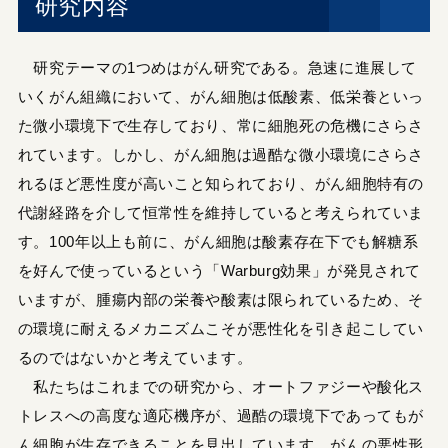
研究内容
研究テーマの1つめはがん研究である。急速に進展して
いくがん組織において、がん細胞は低酸素、低栄養といっ
た微小環境下で生存しており、常に細胞死の危機にさらさ
れています。しかし、がん細胞は過酷な微小環境にさらさ
れるほど悪性度が高いこと知られており、がん細胞特有の
代謝経路を介して恒常性を維持していると考えられていま
す。100年以上も前に、がん細胞は酸素存在下でも解糖系
を好んで使っているという「Warburg効果」が発見されて
いますが、腫瘍内部の栄養や酸素は限られているため、そ
の環境に耐えるメカニズムこそが悪性化を引き起こしてい
るのではないかと考えています。
私たちはこれまでの研究から、オートファジーや酸化ス
トレスへの高度な適応機序が、過酷の環境下であってもが
ん細胞が生存できることを見出しています。がんの悪性形