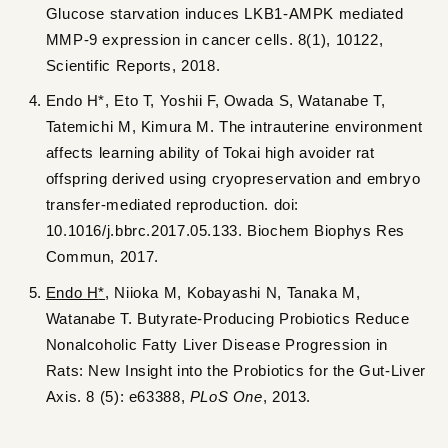
Glucose starvation induces LKB1-AMPK mediated
MMP-9 expression in cancer cells. 8(1), 10122,
Scientific Reports, 2018.
Endo H*, Eto T, Yoshii F, Owada S, Watanabe T,
Tatemichi M, Kimura M. The intrauterine environment
affects learning ability of Tokai high avoider rat
offspring derived using cryopreservation and embryo
transfer-mediated reproduction. doi:
10.1016/j.bbrc.2017.05.133. Biochem Biophys Res
Commun, 2017.
Endo H
*
, Niioka M, Kobayashi N, Tanaka M,
Watanabe T. Butyrate-Producing Probiotics Reduce
Nonalcoholic Fatty Liver Disease Progression in
Rats: New Insight into the Probiotics for the Gut-Liver
Axis. 8 (5): e63388,
PLoS One
, 2013.