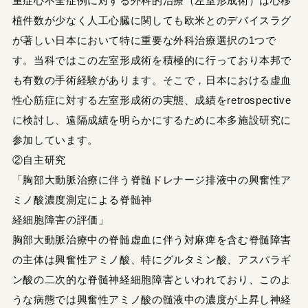
重症心不全症例に対する外科的治療（左室形成術）は心移
植件数が少なく人工心臓に関しても欧米とのデバイスラグ
が著しい日本において特に重要な外科治療選択の1つで
す。当科ではこの左室形成術を積極的に行っており本邦で
も有数の手術経験があります。そこで，日本における虚血
性心筋症に対する左室形成術の実態、成績をretrospective
に検討し、遠隔成績を明らかにするために本多施設研究に
参加しています。
②自主研究
「胸部大動脈治療に伴う脊髄ドレナージ排液中の興奮性ア
ミノ酸濃度測定による脊髄神
経細胞障害の評価」
胸部大動脈治療中の脊髄虚血に伴う対麻痺を含む脊髄障害
の主体は興奮性アミノ酸、特にグルタミン酸、アスパラギ
ン酸の二次的な脊髄神経細胞障害といわれており、このよ
うな病態では興奮性アミノ酸の髄液中の濃度が上昇し神経