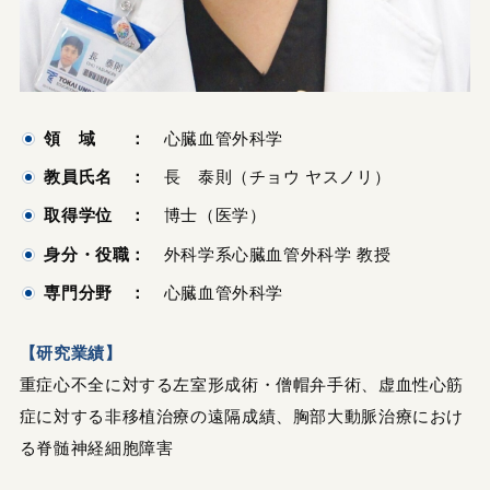
領 域 ：
心臓血管外科学
教員氏名 ：
長 泰則（チョウ ヤスノリ）
取得学位 ：
博士（医学）
身分・役職：
外科学系心臓血管外科学 教授
専門分野 ：
心臓血管外科学
【研究業績】
重症心不全に対する左室形成術・僧帽弁手術、虚血性心筋
症に対する非移植治療の遠隔成績、胸部大動脈治療におけ
る脊髄神経細胞障害