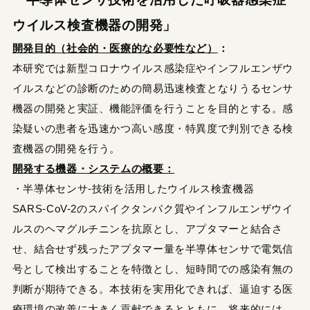
ウイルス検査機器の開発」
開発目的（社会的・医療的な必要性など）
：
本研究では新型コロナウイルス感染症やインフルエンザウ
イルスなどの診断のための簡易迅速検査となりうるセンサ
機器の開発と実証、機能評価を行うことを目的とする。感
染疑いの患者を迅速かつ高い感度・特異度で判別できる検
査機器の開発を行う。
開発する機器・システムの概要：
・半導体センサ-技術を活用したウイルス検査機器
SARS-CoV-2のスパイクタンパク質やインフルエンザウイ
ルスのヘマグルチニンを抗原とし、アプタマーと結合さ
せ、結合せず残ったアプタマー量を半導体センサで電気信
号として検出することを特徴とし、短時間での感染有無の
判断が期待できる。本技術を実用化できれば、逼迫する医
療環境の改善に大きく貢献できるとともに、将来的には、