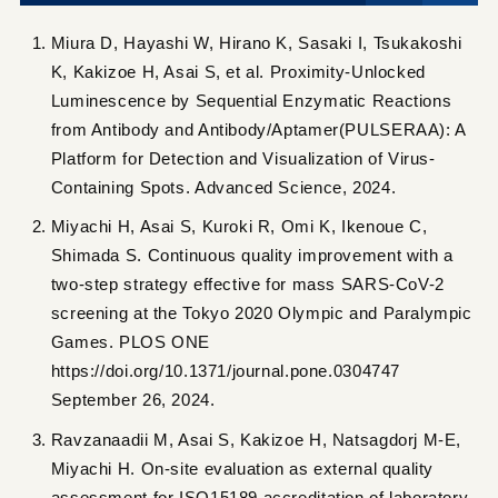
Miura D, Hayashi W, Hirano K, Sasaki I, Tsukakoshi
K, Kakizoe H, Asai S, et al. Proximity-Unlocked
Luminescence by Sequential Enzymatic Reactions
from Antibody and Antibody/Aptamer(PULSERAA): A
Platform for Detection and Visualization of Virus-
Containing Spots. Advanced Science, 2024.
Miyachi H, Asai S, Kuroki R, Omi K, Ikenoue C,
Shimada S. Continuous quality improvement with a
two-step strategy effective for mass SARS-CoV-2
screening at the Tokyo 2020 Olympic and Paralympic
Games. PLOS ONE
https://doi.org/10.1371/journal.pone.0304747
September 26, 2024.
Ravzanaadii M, Asai S, Kakizoe H, Natsagdorj M-E,
Miyachi H. On-site evaluation as external quality
assessment for ISO15189 accreditation of laboratory