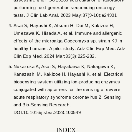
performing next generation sequencing oncology
tests. J Clin Lab Anal. 2023 May;37(9-10):e24901
Asai S, Hayashi K, Atsumi H, Doi M, Kakizoe H,
Umezawa K, Hisada A, et al. Immune and allergenic
effects of the microalga Coccomyxa sp. strain KJ in
healthy humans: A pilot study. Adv Clin Exp Med. Adv
Clin Exp Med. 2024 Mar;33(3):225-232.
Nukazuka A, Asai S, Hayakawa K, Nakagawa K,
Kanazashi M, Kakizoe H, Hayashi K, et al. Electrical
biosensing system utilizing ion-producing enzymes
conjugated with aptamers for the sensing of severe
acute respiratory syndrome coronavirus 2. Sensing
and Bio-Sensing Research.
DOI:10.1016/j.sbsr.2023.100549
INDEX